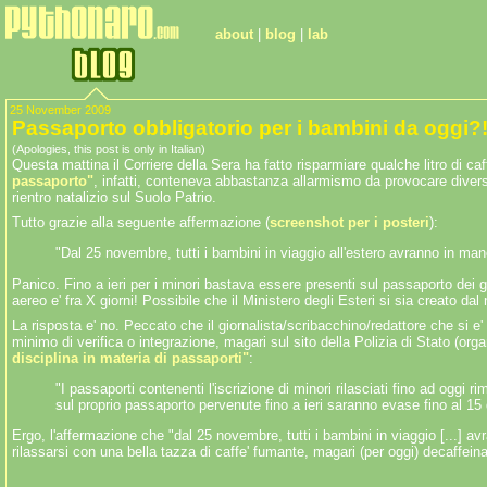
about
|
blog
|
lab
25 November 2009
Passaporto obbligatorio per i bambini da oggi?!
(Apologies, this post is only in Italian)
Questa mattina il Corriere della Sera ha fatto risparmiare qualche litro di caffe
passaporto"
, infatti, conteneva abbastanza allarmismo da provocare diversi c
rientro natalizio sul Suolo Patrio.
Tutto grazie alla seguente affermazione (
screenshot per i posteri
):
"Dal 25 novembre, tutti i bambini in viaggio all'estero avranno in m
Panico. Fino a ieri per i minori bastava essere presenti sul passaporto dei g
aereo e' fra X giorni! Possibile che il Ministero degli Esteri si sia creato da
La risposta e' no. Peccato che il giornalista/scribacchino/redattore che si e
minimo di verifica o integrazione, magari sul sito della Polizia di Stato (or
disciplina in materia di passaporti"
:
"I passaporti contenenti l'iscrizione di minori rilasciati fino ad oggi 
sul proprio passaporto pervenute fino a ieri saranno evase fino al 15
Ergo, l'affermazione che "dal 25 novembre, tutti i bambini in viaggio [...] 
rilassarsi con una bella tazza di caffe' fumante, magari (per oggi) decaffeina