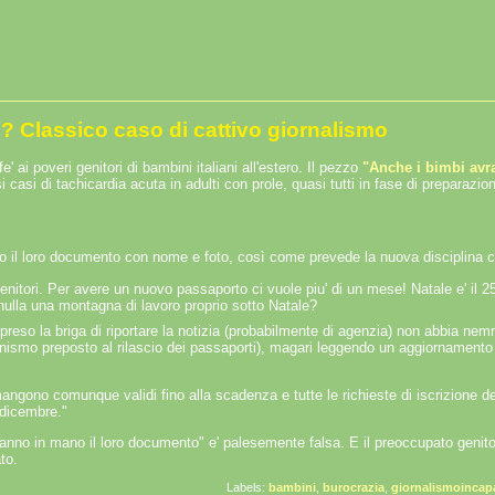
? Classico caso di cattivo giornalismo
' ai poveri genitori di bambini italiani all'estero. Il pezzo
"Anche i bimbi avra
asi di tachicardia acuta in adulti con prole, quasi tutti in fase di preparazione
ano il loro documento con nome e foto, così come prevede la nuova disciplina c
enitori. Per avere un nuovo passaporto ci vuole piu' di un mese! Natale e' il 2
l nulla una montagna di lavoro proprio sotto Natale?
' preso la briga di riportare la notizia (probabilmente di agenzia) non abbia n
ganismo preposto al rilascio dei passaporti), magari leggendo un aggiornamento 
rimangono comunque validi fino alla scadenza e tutte le richieste di iscrizione de
 dicembre."
avranno in mano il loro documento" e' palesemente falsa. E il preoccupato genit
to.
Labels:
bambini
,
burocrazia
,
giornalismoincap