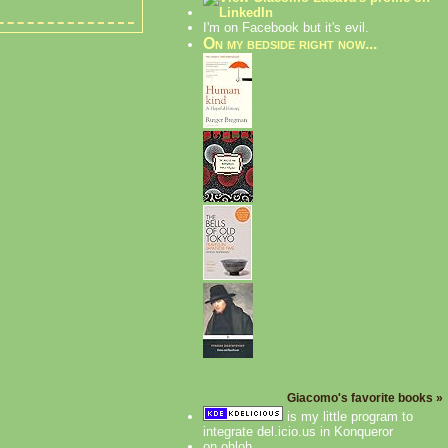
I'm on Facebook but it's evil.
On my bedside right now...
Giacomo's favorite books »
is my little program to
integrate del.icio.us in Konqueror
on ohloh