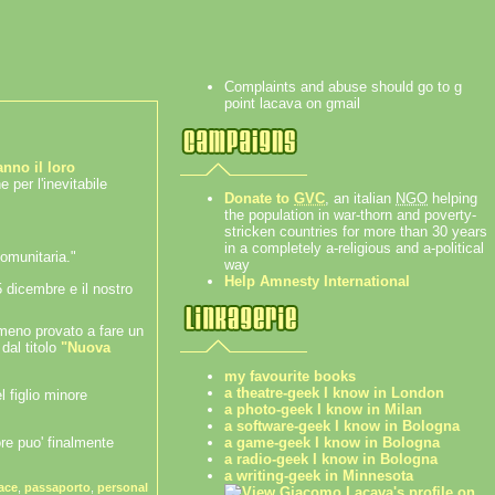
Complaints and abuse should go to g
point lacava on gmail
nno il loro
 per l'inevitabile
Donate to
GVC
, an italian
NGO
helping
the population in war-thorn and poverty-
stricken countries for more than 30 years
in a completely a-religious and a-political
omunitaria."
way
Help Amnesty International
5 dicembre e il nostro
emmeno provato a fare un
dal titolo
"Nuova
my favourite books
a theatre-geek I know in London
l figlio minore
a photo-geek I know in Milan
a software-geek I know in Bologna
a game-geek I know in Bologna
ore puo' finalmente
a radio-geek I know in Bologna
a writing-geek in Minnesota
ace
,
passaporto
,
personal