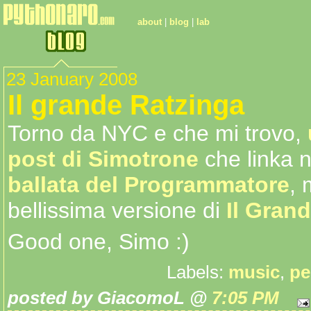
about
|
blog
|
lab
23 January 2008
Il grande Ratzinga
Torno da NYC e che mi trovo,
post di Simotrone
che linka 
ballata del Programmatore
, 
bellissima versione di
Il Gran
Good one, Simo :)
Labels:
music
,
pe
posted by GiacomoL @
7:05 PM